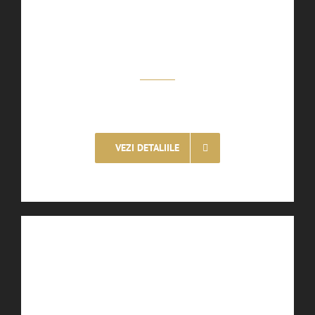
Camera Single
Tarif – 71 EURO / Noapte
VEZI DETALIILE