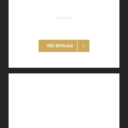
Camera dubla la mansarda
Tarif – 105 EURO / Noapte
VEZI DETALIILE