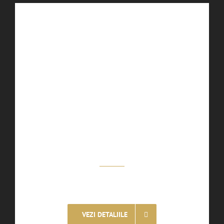
Camera dubla standard
Tarif – 105 EURO / Noapte
VEZI DETALIILE