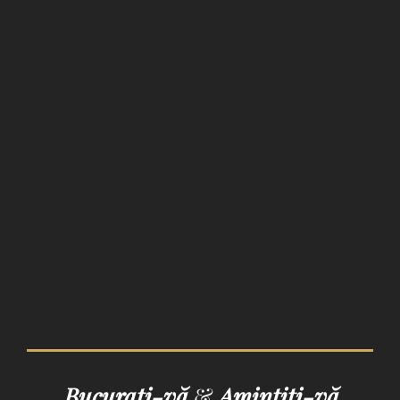
Bucurați-vă
&
Amintiți-vă