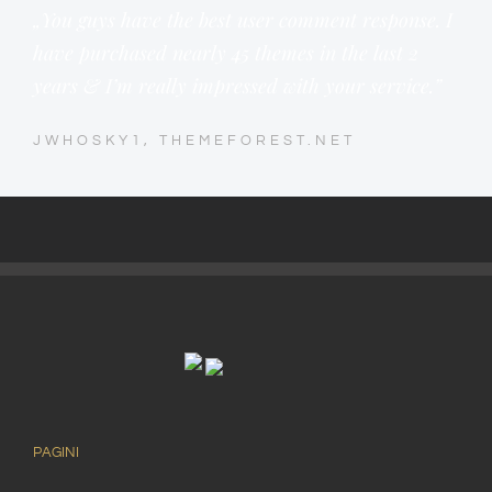
„You guys have the best user comment response. I
have purchased nearly 45 themes in the last 2
years & I’m really impressed with your service.”
JWHOSKY1, THEMEFOREST.NET
PAGINI